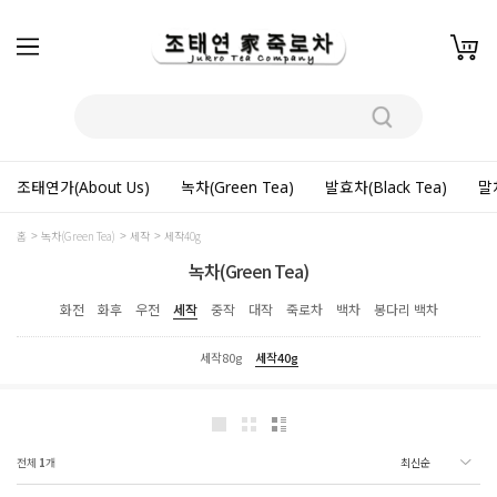
조태연가(About Us)
녹차(Green Tea)
발효차(Black Tea)
말차
홈
녹차(Green Tea)
세작
세작40g
녹차(Green Tea)
화전
화후
우전
세작
중작
대작
죽로차
백차
봉다리 백차
세작80g
세작40g
전체
1
개