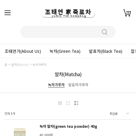
조태연가(About Us)
녹차(Green Tea)
발효차(Black Tea)
말차
홈
말차(Matcha)
녹차가루차
말차(Matcha)
녹차가루차
발효차가루차
전체
1
개
녹차 말차(green tea powder) 40g
40,000원