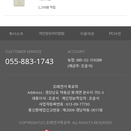
1,200원 적립
개인정보처리방침
회사소개
이용약관
PC버전
CUSTOMER SERVICE
ACCOUNT
055-883-1743
농협: 885-02-159288
(예금주: 조윤석)
조태연가 죽로차
Address : 경상남도 하동군 화개면 운수리 755-3
대표이사 : 조윤석 개인정보책임자 : 조윤석
사업자등록번호 : 613-09-77730
통신판매업신고번호 : 제2009-경남하동-0017호
COPYRIGHT(C) 조태연가죽로차. ALL RIGHTS RESERVED