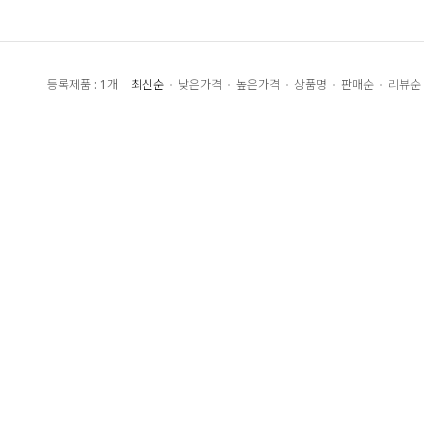
최신순
낮은가격
높은가격
상품명
판매순
리뷰순
등록제품 : 1개