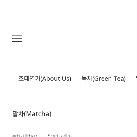
조태연가(About Us)
녹차(Green Tea)
말차(Matcha)
녹차가루차(1)
발효차가루차