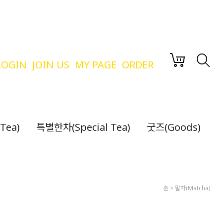
LOGIN
JOIN US
MY PAGE
ORDER
Tea)
특별한차(Special Tea)
굿즈(Goods)
홈
>
말차(Matcha)