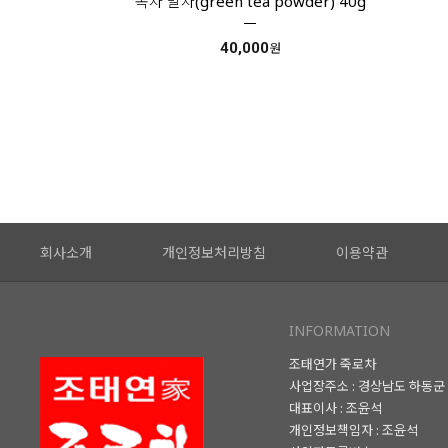
녹차 말차(green tea powder) 40g
40,000
원
회사소개
개인정보처리방침
이용약관
INFORMATION
조태연가 죽로차
사업장주소 : 경상남도 하동군 
대표이사 : 조윤석
개인정보책임자 : 조윤석