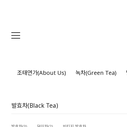
조태연가(About Us)
녹차(Green Tea)
발효차(Black Tea)
발효차(3)
덩이차(2)
빈티지 발효차