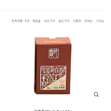
최신순
낮은가격
높은가격
상품명
판매순
리뷰순
등록제품 : 5개