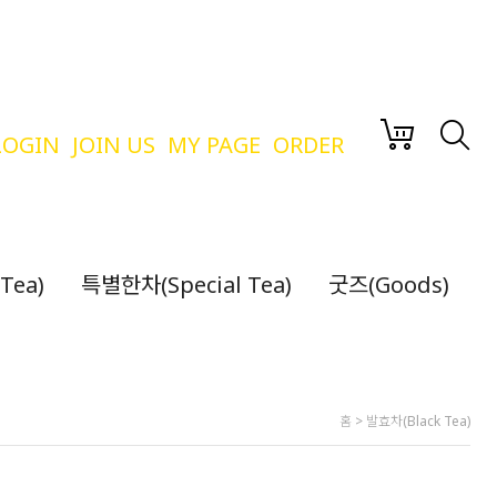
LOGIN
JOIN US
MY PAGE
ORDER
Tea)
특별한차(Special Tea)
굿즈(Goods)
홈
>
발효차(Black Tea)