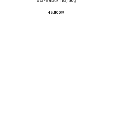
발효차(Black Tea) 50g
45,000
원