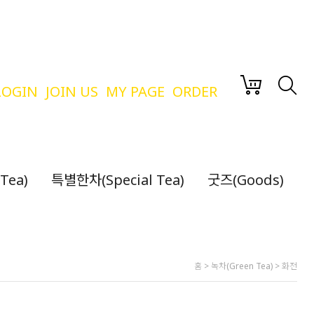
LOGIN
JOIN US
MY PAGE
ORDER
Tea)
특별한차(Special Tea)
굿즈(Goods)
홈
>
녹차(Green Tea)
>
화전