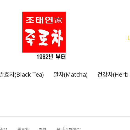
발효차(Black Tea)
말차(Matcha)
건강차(Herb 
(1)
죽로차
백차
봉다리 백차(1)