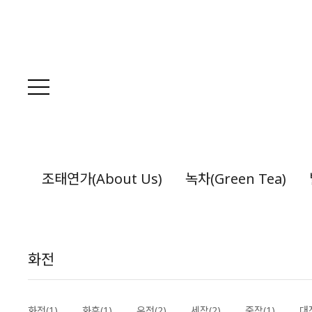
조태연가(About Us)
녹차(Green Tea)
화전
화전(1)
화후(1)
우전(2)
세작(2)
중작(1)
대작