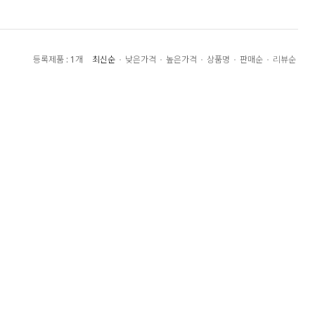
최신순
낮은가격
높은가격
상품명
판매순
리뷰순
등록제품 : 1개