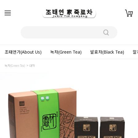
조태연가(About Us)
녹차(Green Tea)
발효차(Black Tea)
말차
녹차(Green Tea)
대작