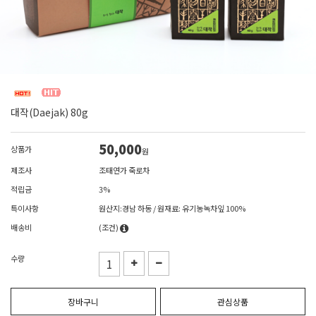
대작(Daejak) 80g
50,000
상품가
원
제조사
조태연가 죽로차
적립금
3%
특이사항
원산지:경남 하동 / 원재료: 유기농녹차잎 100%
배송비
(조건)
수량
장바구니
관심상품