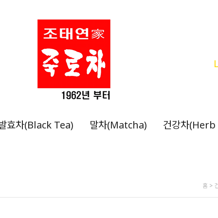
발효차(Black Tea)
말차(Matcha)
건강차(Herb 
홈
>
건