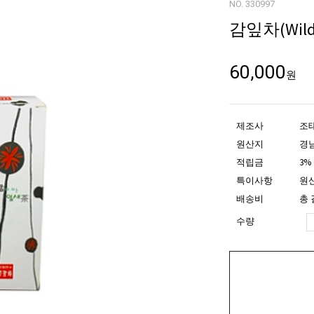
NO. 330997
감잎차(Wild P
60,000
원
제조사
조
원산지
경
적립금
3%
특이사항
원산
배송비
총 
수량