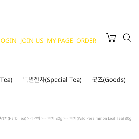
LOGIN
JOIN US
MY PAGE
ORDER
Tea)
특별한차(Special Tea)
굿즈(Goods)
강차(Herb Tea)
>
감잎차
>
감잎차 80g
> 감잎차(Wild Persimmon Leaf Tea) 80g