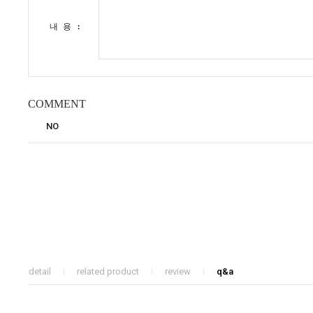
내 용 :
COMMENT
NO
detail
related product
review
q&a