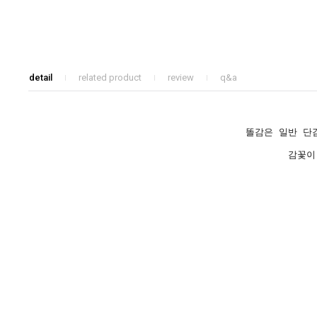
detail
related product
review
q&a
똘감은 일반 단
감꽃이