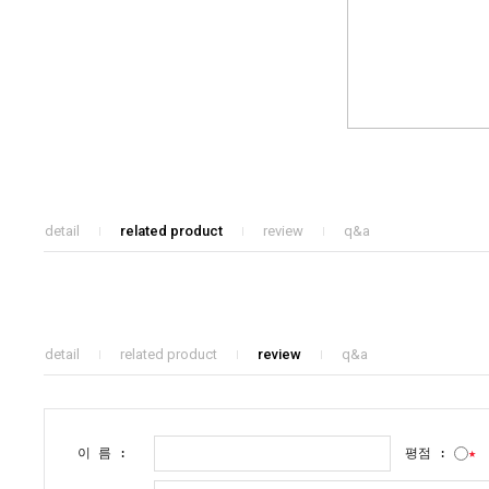
detail
related product
review
q&a
detail
related product
review
q&a
이 름 :
평점 :
★