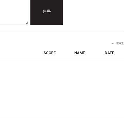
등록
+ MORE
SCORE
NAME
DATE