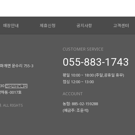
매장안내
제휴신청
공지사항
고객센터
CUSTOMER SERVICE
055-883-1743
화개면 운수리 755-3
평일 10:00 ~ 18:00 (주말,공휴일 휴무)
점심 12:00 ~ 13:00
730
사업자정보확인
남하동-0017호
ACCOUNT
농협: 885-02-159288
 ALL RIGHTS
(예금주: 조윤석)