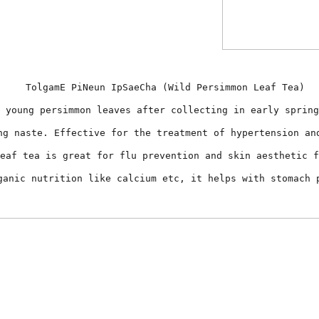
TolgamE PiNeun IpSaeCha (Wild Persimmon Leaf Tea)
 young persimmon leaves after collecting in early spring
ng naste. Effective for the treatment of hypertension an
eaf tea is great for flu prevention and skin aesthetic f
anic nutrition like calcium etc, it helps with stomach 