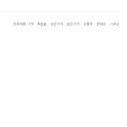
최신순
낮은가격
높은가격
상품명
판매순
리뷰순
등록제품 : 1개