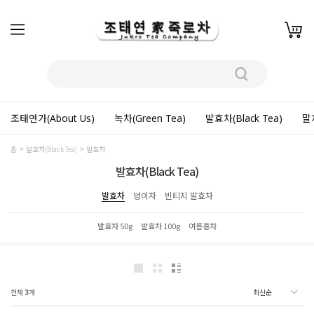
조태연가(About Us)
녹차(Green Tea)
발효차(Black Tea)
말차
홈
발효차(Black Tea)
발효차
발효차(Black Tea)
발효차
덩이차
빈티지 발효차
발효차 50g
발효차 100g
여름홍차
전체
3
개