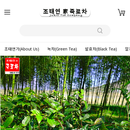
조태연가(About Us)
녹차(Green Tea)
발효차(Black Tea)
말차