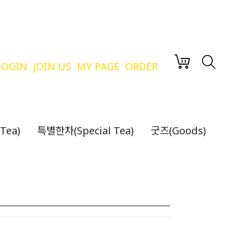
LOGIN
JOIN US
MY PAGE
ORDER
Tea)
특별한차(Special Tea)
굿즈(Goods)