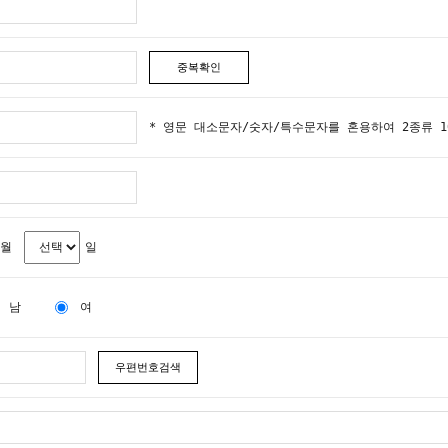
중복확인
* 영문 대소문자/숫자/특수문자를 혼용하여 2종류 10
월
일
남
여
우편번호검색