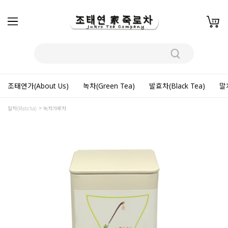
조태연가(About Us)
녹차(Green Tea)
발효차(Black Tea)
말차
말차(Matcha)
녹차가루차