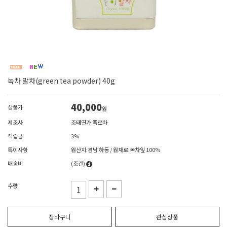
녹차 말차(green tea powder) 40g
40,000
상품가
원
제조사
조태연가 죽로차
적립금
3%
특이사항
원산지:경남 하동 / 원재료:녹차잎 100%
배송비
(조건)
수량
장바구니
관심상품