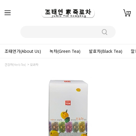
조태연가(About Us)
녹차(Green Tea)
발효차(Black Tea)
말차
건강차(Herb Tea)
모과차