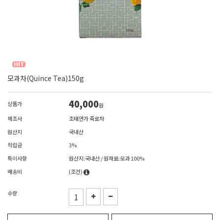
모과차(Quince Tea)150g
40,000
상품가
원
제조사
조태연가 죽로차
원산지
국내산
적립금
3%
특이사항
원산지:국내산 / 원재료:모과 100%
배송비
(조건)
수량