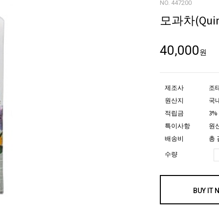
NO. 447200
모과차(Quinc
40,000
원
제조사
조
원산지
국
적립금
3%
특이사항
원산
배송비
총 
수량
BUY IT 