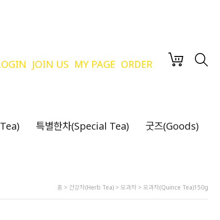
LOGIN
JOIN US
MY PAGE
ORDER
Tea)
특별한차(Special Tea)
굿즈(Goods)
홈
>
건강차(Herb Tea)
>
모과차
> 모과차(Quince Tea)150g