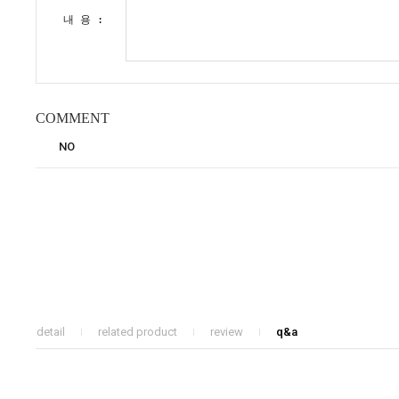
내 용 :
COMMENT
NO
detail
related product
review
q&a