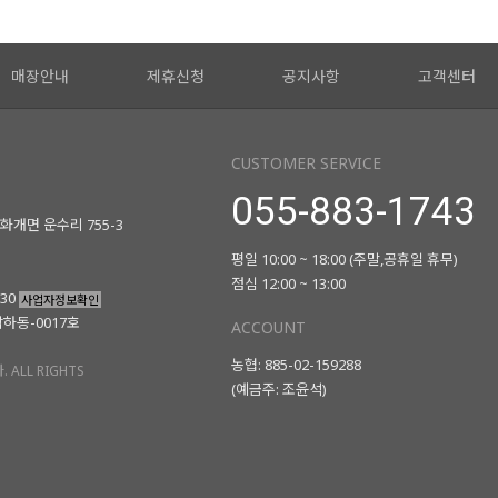
매장안내
제휴신청
공지사항
고객센터
CUSTOMER SERVICE
055-883-1743
화개면 운수리 755-3
평일 10:00 ~ 18:00 (주말,공휴일 휴무)
점심 12:00 ~ 13:00
730
사업자정보확인
남하동-0017호
ACCOUNT
농협: 885-02-159288
 ALL RIGHTS
(예금주: 조윤석)