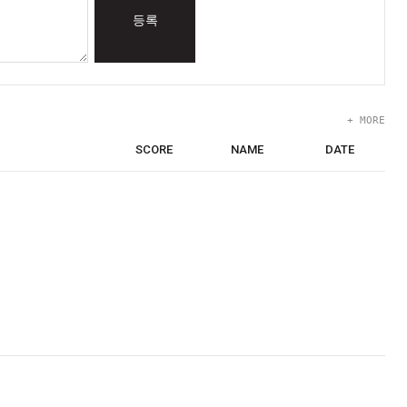
등록
+ MORE
SCORE
NAME
DATE