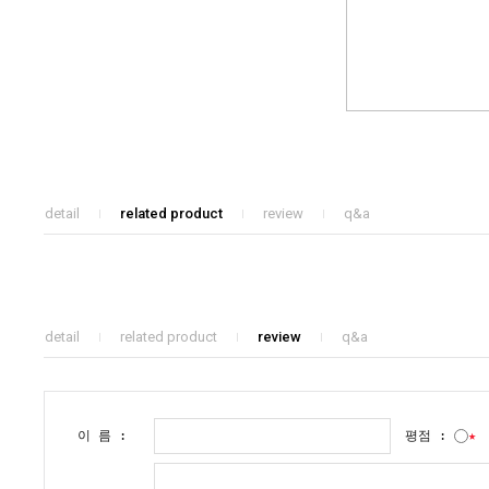
detail
related product
review
q&a
detail
related product
review
q&a
이 름 :
평점 :
★