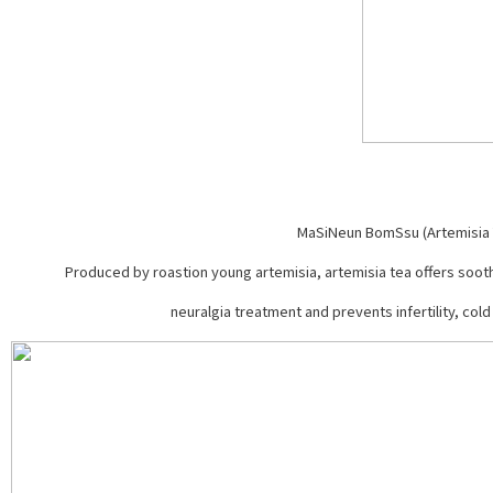
MaSiNeun BomSsu (Artemisia 
Produced by roastion young artemisia, artemisia tea offers soothi
neuralgia treatment and prevents infertility, cold