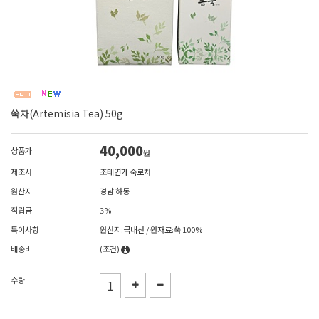
쑥차(Artemisia Tea) 50g
40,000
상품가
원
제조사
조태연가 죽로차
원산지
경남 하동
적립금
3%
특이사항
원산지:국내산 / 원재료:쑥 100%
배송비
(조건)
수량