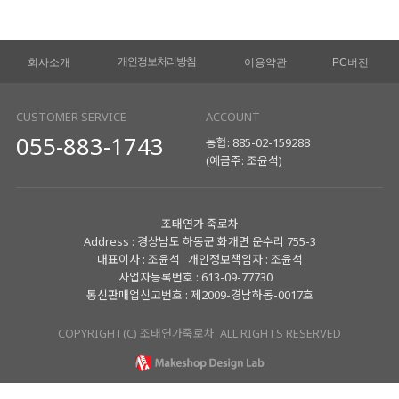
개인정보처리방침
회사소개
이용약관
PC버전
CUSTOMER SERVICE
ACCOUNT
055-883-1743
농협: 885-02-159288
(예금주: 조윤석)
조태연가 죽로차
Address : 경상남도 하동군 화개면 운수리 755-3
대표이사 : 조윤석 개인정보책임자 : 조윤석
사업자등록번호 : 613-09-77730
통신판매업신고번호 : 제2009-경남하동-0017호
COPYRIGHT(C) 조태연가죽로차. ALL RIGHTS RESERVED