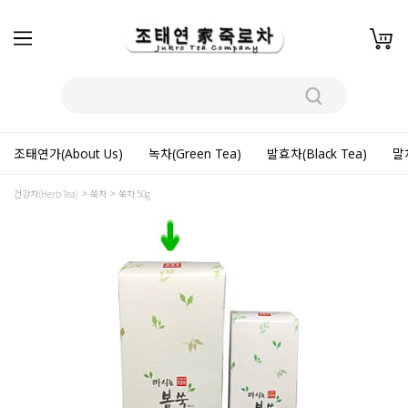
조태연가(About Us)
녹차(Green Tea)
발효차(Black Tea)
말차
건강차(Herb Tea)
쑥차
쑥차 50g