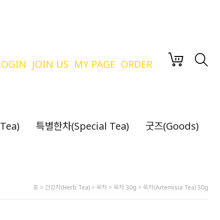
LOGIN
JOIN US
MY PAGE
ORDER
Tea)
특별한차(Special Tea)
굿즈(Goods)
홈
>
건강차(Herb Tea)
>
쑥차
>
쑥차 30g
> 쑥차(Artemisia Tea) 30g