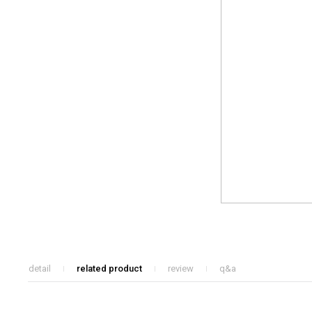
detail
related product
review
q&a