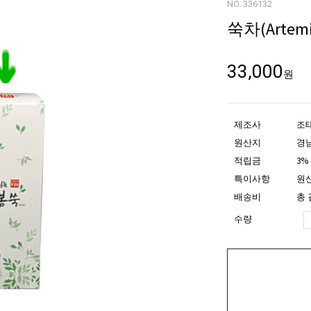
NO. 336132
쑥차(Artemis
33,000
원
제조사
조
원산지
경
적립금
3%
특이사항
원산
배송비
총 
수량