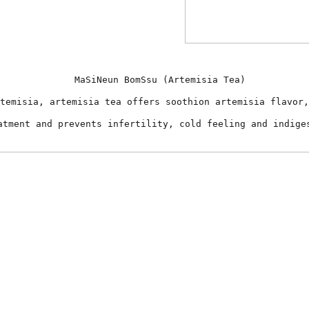
MaSiNeun BomSsu (Artemisia Tea)
temisia, artemisia tea offers soothion artemisia flavor,
atment and prevents infertility, cold feeling and indige