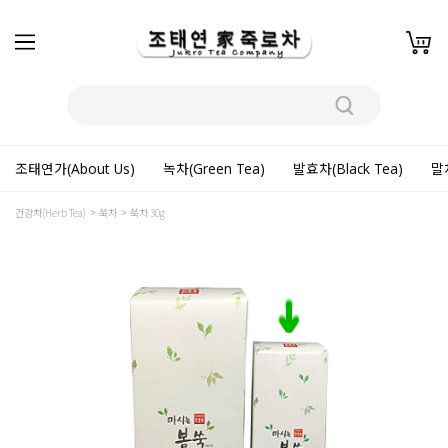
조태연가(About Us)
녹차(Green Tea)
발효차(Black Tea)
말차
건강차(Herb Tea)
쑥차
쑥차 30g