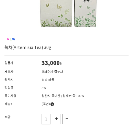
쑥차(Artemisia Tea) 30g
33,000
상품가
원
제조사
조태연가 죽로차
원산지
경남 하동
적립금
3%
특이사항
원산지:국내산 / 원재료:쑥 100%
배송비
(조건)
수량