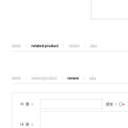
detail
related product
review
q&a
detail
related product
review
q&a
이 름 :
평점 :
★
내 용 :