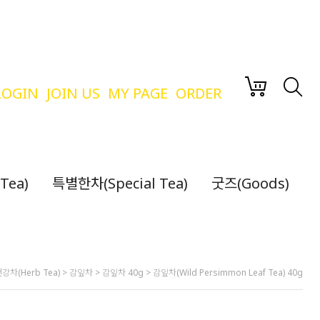
LOGIN
JOIN US
MY PAGE
ORDER
Tea)
특별한차(Special Tea)
굿즈(Goods)
강차(Herb Tea)
>
감잎차
>
감잎차 40g
> 감잎차(Wild Persimmon Leaf Tea) 40g