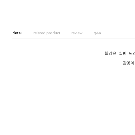
detail
related product
review
q&a
똘감은 일반 단
감꽃이