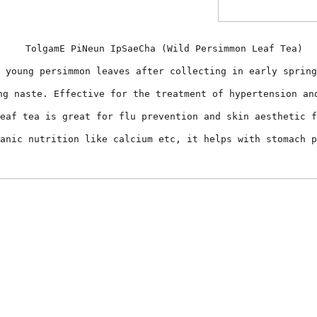
TolgamE PiNeun IpSaeCha (Wild Persimmon Leaf Tea)
 young persimmon leaves after collecting in early spring
ng naste. Effective for the treatment of hypertension an
eaf tea is great for flu prevention and skin aesthetic f
anic nutrition like calcium etc, it helps with stomach p