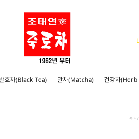
발효차(Black Tea)
말차(Matcha)
건강차(Herb 
홈
>
건