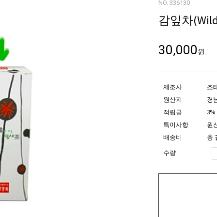
NO. 336130
감잎차(Wild P
30,000
원
제조사
조
원산지
경
적립금
3%
특이사항
원산
배송비
총 
수량