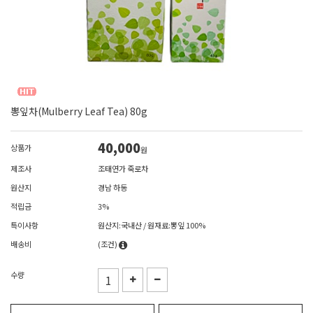
뽕잎차(Mulberry Leaf Tea) 80g
40,000
상품가
원
제조사
조태연가 죽로차
원산지
경남 하동
적립금
3%
특이사항
원산지:국내산 / 원재료:뽕잎 100%
배송비
(조건)
수량