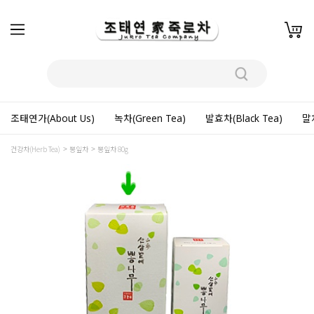
조태연가(About Us)
녹차(Green Tea)
발효차(Black Tea)
말차
건강차(Herb Tea)
뽕잎차
뽕잎차 80g