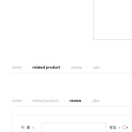
detail
related product
review
q&a
detail
related product
review
q&a
이 름 :
평점 :
★