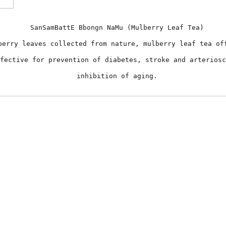
SanSamBattE Bbongn NaMu (Mulberry Leaf Tea)
berry leaves collected from nature, mulberry leaf tea of
fective for prevention of diabetes, stroke and arteriosc
inhibition of aging.