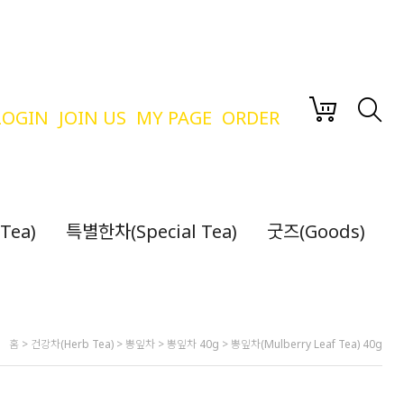
LOGIN
JOIN US
MY PAGE
ORDER
Tea)
특별한차(Special Tea)
굿즈(Goods)
홈
>
건강차(Herb Tea)
>
뽕잎차
>
뽕잎차 40g
> 뽕잎차(Mulberry Leaf Tea) 40g