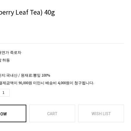
ry Leaf Tea) 40g
태연가 죽로차
남 하동
지:국내산 / 원재료:뽕잎 100%
결제금액이 90,000원 미만시 배송비 4,000원이 청구됩니다.
CART
WISH LIST
NOW