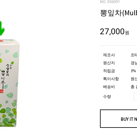
NO. 336091
뽕잎차(Mulber
27,000
원
제조사
조
원산지
경
적립금
3%
특이사항
원산
배송비
총 
수량
BUY IT 