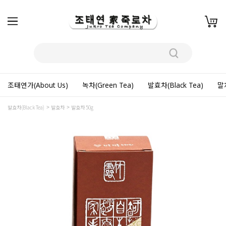
조태연가(About Us)
녹차(Green Tea)
발효차(Black Tea)
말차
발효차(Black Tea)
발효차
발효차 50g