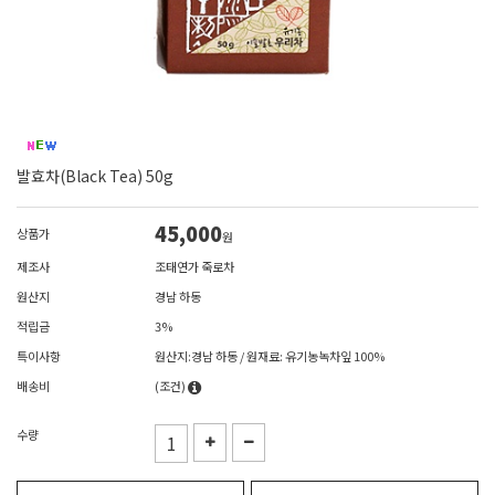
발효차(Black Tea) 50g
45,000
상품가
원
제조사
조태연가 죽로차
원산지
경남 하동
적립금
3%
특이사항
원산지:경남 하동 / 원재료: 유기농녹차잎 100%
배송비
(조건)
수량