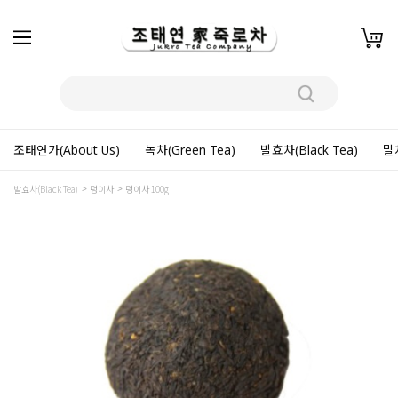
조태연가(About Us)
녹차(Green Tea)
발효차(Black Tea)
말차
발효차(Black Tea)
덩이차
덩이차 100g