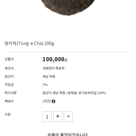
덩이차(Tong-e Cha) 100g
100,000
상품가
원
제조사
조태연가 죽로차
원산지
경남 하동
적립금
3%
특이사항
원산지:경남 하동 / 원재료: 유기농녹차잎 100%
배송비
(조건)
수량
상품이 품절되었습니다.