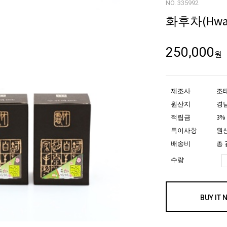
NO. 335992
화후차(Hwah
250,000
원
제조사
조
원산지
경
적립금
3%
특이사항
원산
배송비
총 
수량
BUY IT 