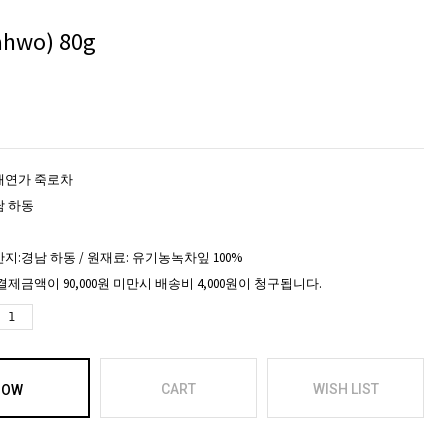
wo) 80g
태연가 죽로차
남 하동
지:경남 하동 / 원재료: 유기농녹차잎 100%
결제금액이 90,000원 미만시 배송비 4,000원이 청구됩니다.
CART
WISH LIST
NOW