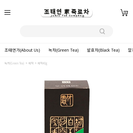
조태연가(About Us)
녹차(Green Tea)
발효차(Black Tea)
말차
녹차(Green Tea)
세작
세작40g