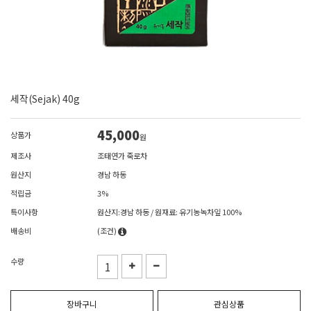
세작(Sejak) 40g
45,000
상품가
원
제조사
조태연가 죽로차
원산지
경남 하동
적립금
3%
특이사항
원산지:경남 하동 / 원재료: 유기농녹차잎 100%
배송비
(조건)
수량
장바구니
관심상품