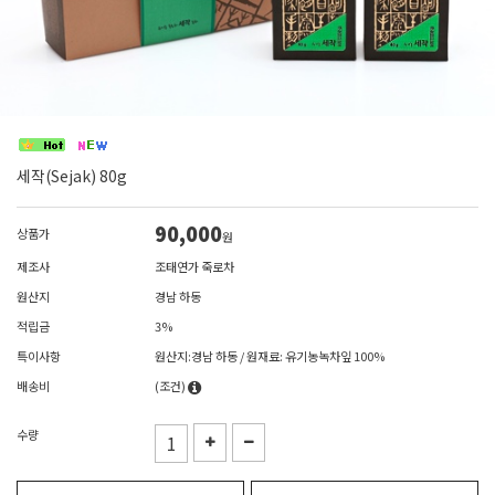
세작(Sejak) 80g
90,000
상품가
원
제조사
조태연가 죽로차
원산지
경남 하동
적립금
3%
특이사항
원산지:경남 하동 / 원재료: 유기농녹차잎 100%
배송비
(조건)
수량