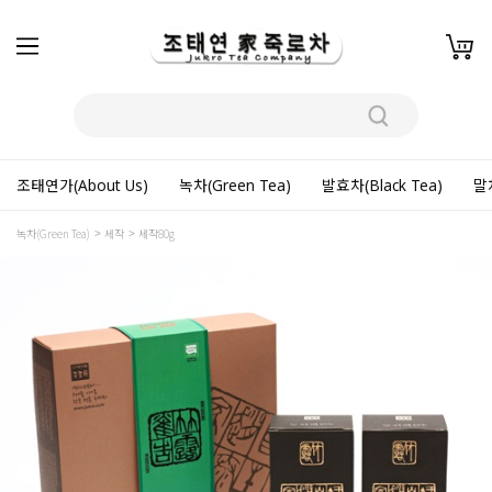
조태연가(About Us)
녹차(Green Tea)
발효차(Black Tea)
말차
녹차(Green Tea)
세작
세작80g