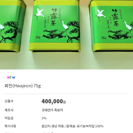
화전(Hwajeon) 75g
400,000
상품가
원
제조사
조태연가 죽로차
적립금
3%
특이사항
원산지:경남 하동 / 원재료: 유기농녹차잎 100%