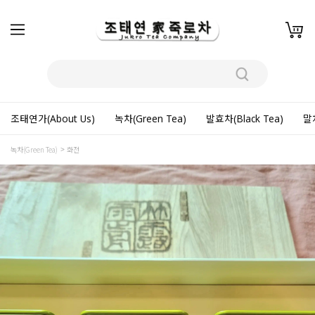
조태연가(About Us)
녹차(Green Tea)
발효차(Black Tea)
말차
녹차(Green Tea)
화전