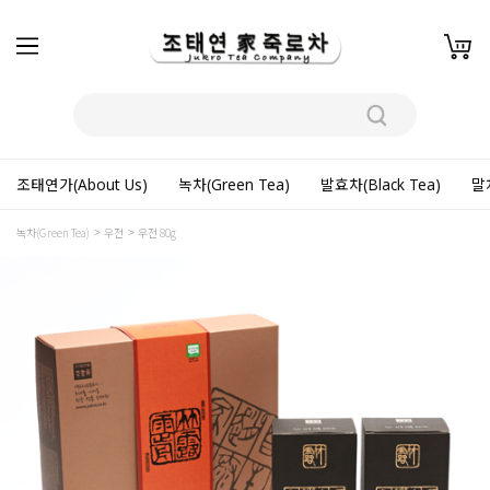
조태연가(About Us)
녹차(Green Tea)
발효차(Black Tea)
말차
녹차(Green Tea)
우전
우전 80g