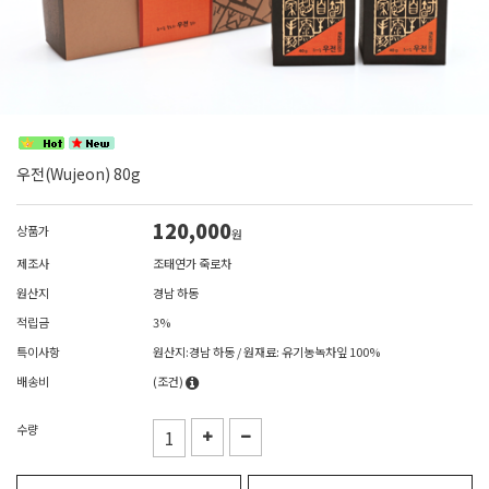
우전(Wujeon) 80g
120,000
상품가
원
제조사
조태연가 죽로차
원산지
경남 하동
적립금
3%
특이사항
원산지:경남 하동 / 원재료: 유기농녹차잎 100%
배송비
(조건)
수량