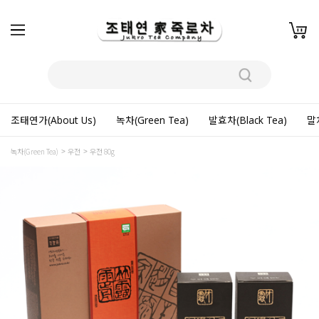
조태연가(About Us)
녹차(Green Tea)
발효차(Black Tea)
말차
녹차(Green Tea)
우전
우전 80g