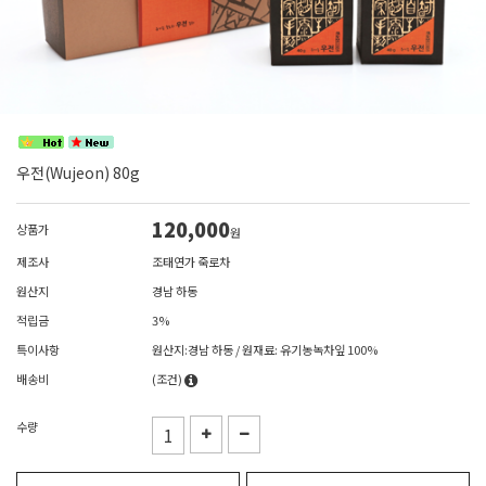
우전(Wujeon) 80g
120,000
상품가
원
제조사
조태연가 죽로차
원산지
경남 하동
적립금
3%
특이사항
원산지:경남 하동 / 원재료: 유기농녹차잎 100%
배송비
(조건)
수량