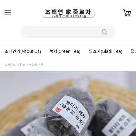
조태연가(About Us)
녹차(Green Tea)
발효차(Black Tea)
말차
녹차(Green Tea)
봉다리 백차