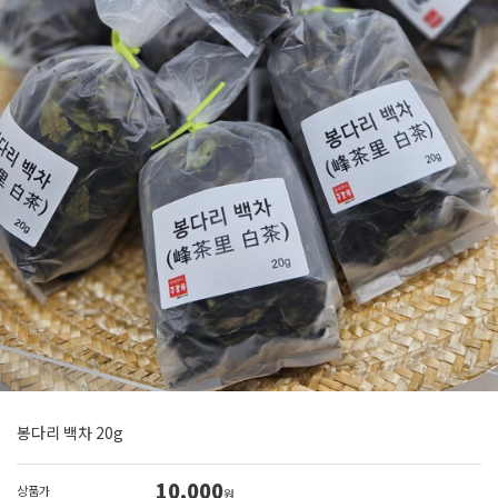
봉다리 백차 20g
10,000
상품가
원