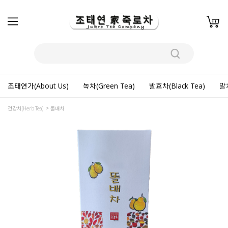
조태연가(About Us)
녹차(Green Tea)
발효차(Black Tea)
말차
건강차(Herb Tea)
돌배차