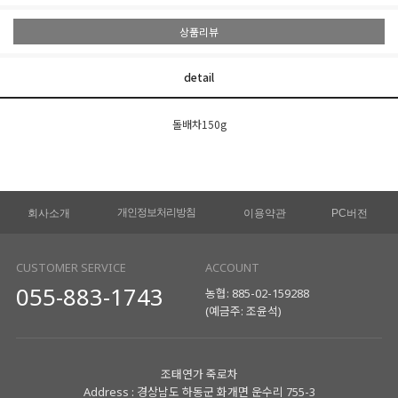
상품리뷰
detail
돌배차150g
개인정보처리방침
회사소개
이용약관
PC버전
CUSTOMER SERVICE
ACCOUNT
055-883-1743
농협: 885-02-159288
(예금주: 조윤석)
조태연가 죽로차
Address : 경상남도 하동군 화개면 운수리 755-3