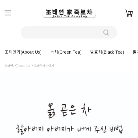
조태연가(About Us)
녹차(Green Tea)
발효차(Black Tea)
말차
조태연가(About Us)
조태연가 이야기