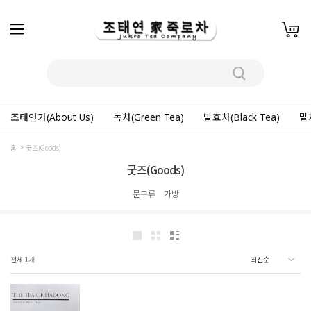
조태연가(About Us)
녹차(Green Tea)
발효차(Black Tea)
말차
홈
굿즈(Goods)
굿즈(Goods)
문구류
가방
전체
1
개